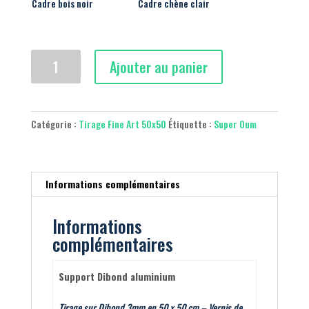
Cadre bois noir
Cadre chène clair
quantité
Ajouter au panier
de
Super
Oum
armée
Catégorie :
Tirage Fine Art 50x50
Étiquette :
Super Oum
-
02
Format
50x50
Informations complémentaires
cm
Informations
complémentaires
Support Dibond aluminium
Tirage sur Dibond 3mm en 50 x 50 cm – Vernis de